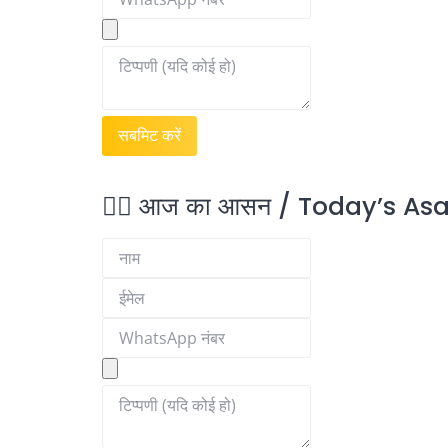
🧘‍♂️ आज का आसन / Today’s As