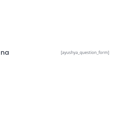
ana
[ayushya_question_form]