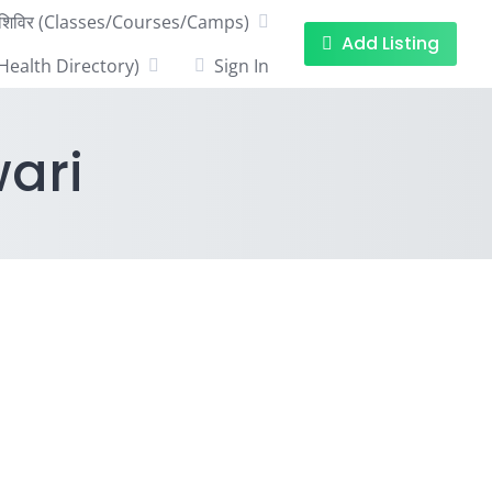
्रम/शिविर (Classes/Courses/Camps)
Add Listing
का (Health Directory)
Sign In
ari